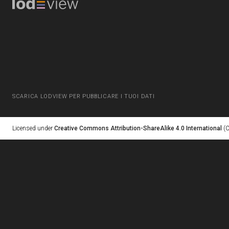
SCARICA LODVIEW PER PUBBLICARE I TUOI DATI
Licensed under
Creative Commons Attribution-ShareAlike 4.0 International
(C