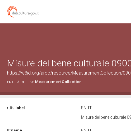
Misure del bene culturale 09
https://w3id.org/arco/resource/MeasurementCollection/09
MeasurementCollection
ENTITÀ DI TIPO:
rdfs:
label
EN
IT
Misure del bene culturale
l0:
name
EN
IT