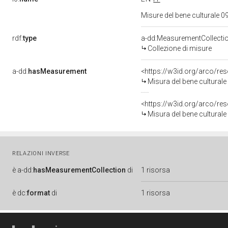
Misure del bene culturale
rdf:
type
a-dd:MeasurementCollecti
Collezione di misure
a-dd:
hasMeasurement
<https://w3id.org/arco/r
Misura del bene cultural
<https://w3id.org/arco/r
Misura del bene cultural
RELAZIONI INVERSE
è
a-dd:
hasMeasurementCollection
di
1 risorsa
è
dc:
format
di
1 risorsa