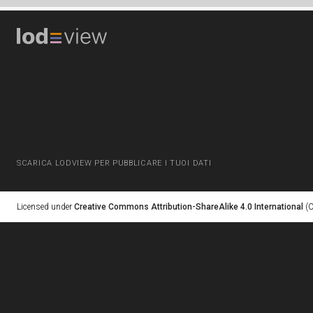
SCARICA LODVIEW PER PUBBLICARE I TUOI DATI
Licensed under
Creative Commons Attribution-ShareAlike 4.0 International
(C