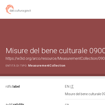
Misure del bene culturale 09
https://w3id.org/arco/resource/MeasurementCollection/09
MeasurementCollection
ENTITÀ DI TIPO:
rdfs:
label
EN
IT
Misure del bene culturale
ca
a-dd:
validity