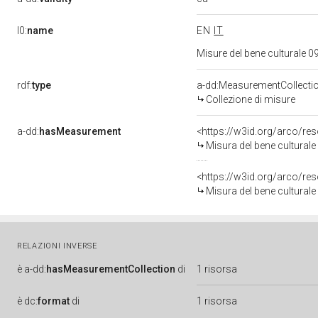
l0:
name
EN
IT
Misure del bene culturale
rdf:
type
a-dd:MeasurementCollecti
Collezione di misure
a-dd:
hasMeasurement
<https://w3id.org/arco/r
Misura del bene cultural
<https://w3id.org/arco/r
Misura del bene cultural
RELAZIONI INVERSE
è
a-dd:
hasMeasurementCollection
di
1 risorsa
è
dc:
format
di
1 risorsa