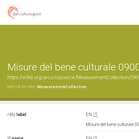
Misure del bene culturale 09
https://w3id.org/arco/resource/MeasurementCollection/09
MeasurementCollection
ENTITÀ DI TIPO:
rdfs:
label
EN
IT
Misure del bene culturale
l0:
name
EN
IT