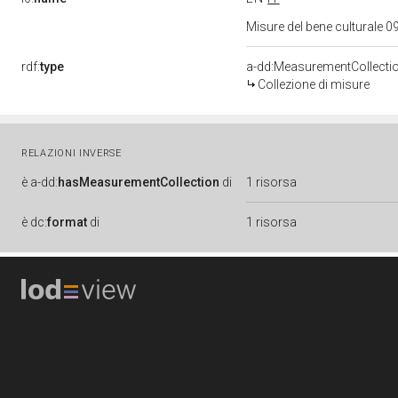
Misure del bene culturale
rdf:
type
a-dd:MeasurementCollecti
Collezione di misure
RELAZIONI INVERSE
è
a-dd:
hasMeasurementCollection
di
1 risorsa
è
dc:
format
di
1 risorsa