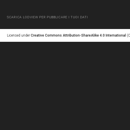
SCARICA LODVIEW PER PUBBLICARE I TUOI DATI
Licensed under
Creative Commons Attribution-ShareAlike 4.0 International
(C