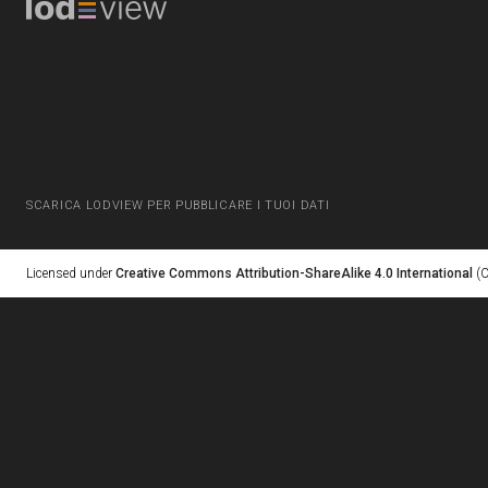
SCARICA LODVIEW PER PUBBLICARE I TUOI DATI
Licensed under
Creative Commons Attribution-ShareAlike 4.0 International
(C