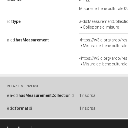
Misure del bene culturale
rdf:
type
a-dd:MeasurementCollecti
Collezione di misure
a-dd:
hasMeasurement
<https://w3id.org/arco/r
Misura del bene cultura
<https://w3id.org/arco/r
Misura del bene cultura
RELAZIONI INVERSE
è
a-dd:
hasMeasurementCollection
di
1 risorsa
è
dc:
format
di
1 risorsa