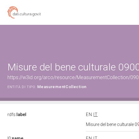
Misure del bene culturale 09
https://w3id.org/arco/resource/MeasurementCollection/09
MeasurementCollection
ENTITÀ DI TIPO:
rdfs:
label
EN
IT
Misure del bene culturale
l0:
name
EN
IT