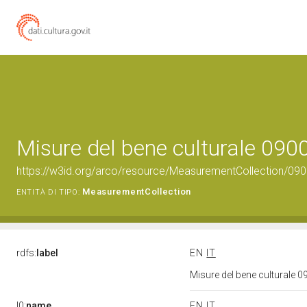
Misure del bene culturale 09
https://w3id.org/arco/resource/MeasurementCollection/09
MeasurementCollection
ENTITÀ DI TIPO:
rdfs:
label
EN
IT
Misure del bene culturale
l0:
name
EN
IT