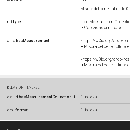
Misure del bene culturale
rdf:
type
a-dd:MeasurementCollecti
Collezione di misure
a-dd:
hasMeasurement
<https://w3id.org/arco/r
Misura del bene cultural
<https://w3id.org/arco/r
Misura del bene cultural
RELAZIONI INVERSE
è
a-dd:
hasMeasurementCollection
di
1 risorsa
è
dc:
format
di
1 risorsa