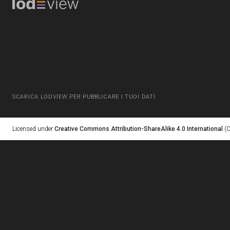
SCARICA LODVIEW PER PUBBLICARE I TUOI DATI
Licensed under
Creative Commons Attribution-ShareAlike 4.0 International
(C