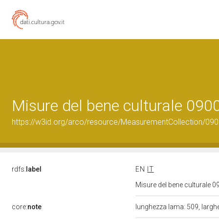
Misure del bene culturale 09
https://w3id.org/arco/resource/MeasurementCollection/09
rdfs:
label
EN
IT
Misure del bene culturale
core:
note
lunghezza lama: 509, largh