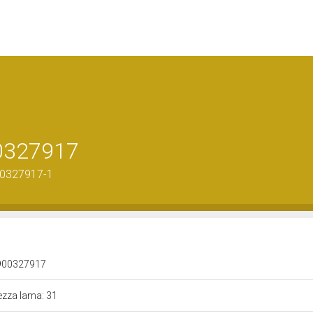
00327917
00327917-1
 0900327917
ezza lama: 31