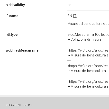
ca
a-dd:
validity
l0:
name
EN
IT
Misure del bene culturale
rdf:
type
a-dd:MeasurementCollecti
Collezione di misure
a-dd:
hasMeasurement
<https://w3id.org/arco/r
Misura del bene cultura
<https://w3id.org/arco/r
Misura del bene cultura
<https://w3id.org/arco/r
Misura del bene cultura
RELAZIONI INVERSE