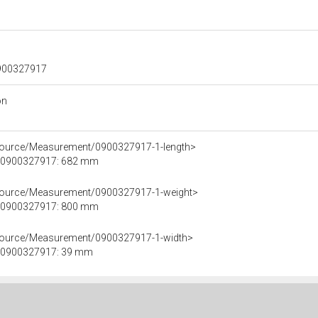
 0900327917
on
esource/Measurement/0900327917-1-length>
le 0900327917: 682 mm
esource/Measurement/0900327917-1-weight>
le 0900327917: 800 mm
esource/Measurement/0900327917-1-width>
le 0900327917: 39 mm