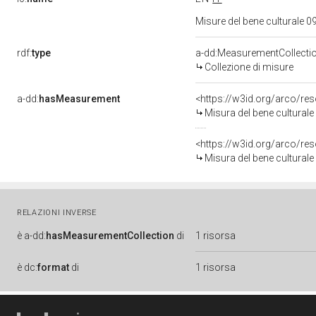
Misure del bene culturale
rdf:
type
a-dd:MeasurementCollecti
Collezione di misure
a-dd:
hasMeasurement
<https://w3id.org/arco/r
Misura del bene cultural
<https://w3id.org/arco/r
Misura del bene cultural
RELAZIONI INVERSE
è
a-dd:
hasMeasurementCollection
di
1 risorsa
è
dc:
format
di
1 risorsa