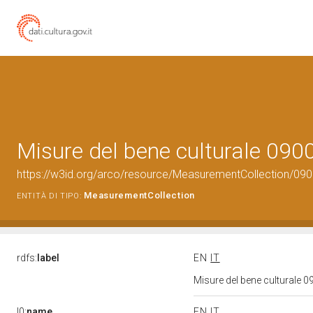
Misure del bene culturale 09
https://w3id.org/arco/resource/MeasurementCollection/09
MeasurementCollection
ENTITÀ DI TIPO:
rdfs:
label
EN
IT
Misure del bene culturale
l0:
name
EN
IT