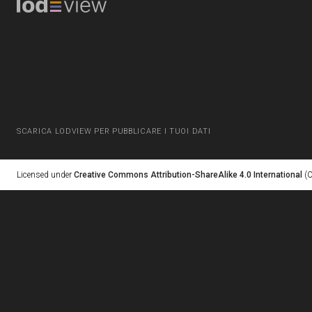
SCARICA LODVIEW PER PUBBLICARE I TUOI DATI
Licensed under
Creative Commons Attribution-ShareAlike 4.0 International
(C