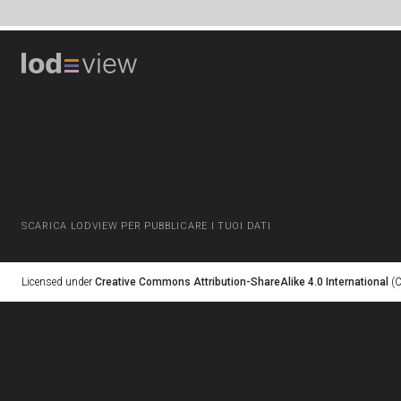
SCARICA LODVIEW PER PUBBLICARE I TUOI DATI
Licensed under
Creative Commons Attribution-ShareAlike 4.0 International
(C