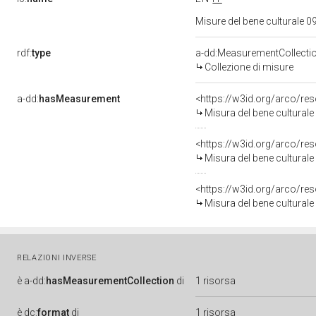
Misure del bene culturale
rdf:
type
a-dd:MeasurementCollecti
Collezione di misure
a-dd:
hasMeasurement
<https://w3id.org/arco/r
Misura del bene cultural
<https://w3id.org/arco/r
Misura del bene cultural
<https://w3id.org/arco/r
Misura del bene cultural
RELAZIONI INVERSE
è
a-dd:
hasMeasurementCollection
di
1 risorsa
è
dc:
format
di
1 risorsa