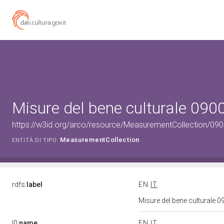
Misure del bene culturale 09
https://w3id.org/arco/resource/MeasurementCollection/09
MeasurementCollection
ENTITÀ DI TIPO:
rdfs:
label
EN
IT
Misure del bene culturale
l0:
name
EN
IT