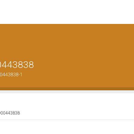
00443838
00443838-1
 0900443838