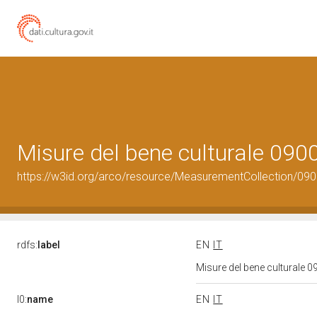
Misure del bene culturale 09
https://w3id.org/arco/resource/MeasurementCollection/09
rdfs:
label
EN
IT
Misure del bene culturale
l0:
name
EN
IT