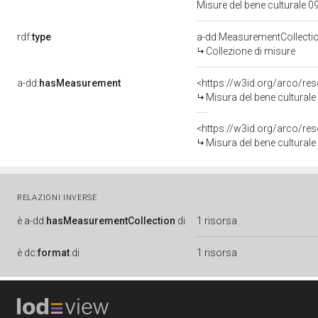
Misure del bene culturale
rdf:
type
a-dd:MeasurementCollecti
Collezione di misure
a-dd:
hasMeasurement
<https://w3id.org/arco/r
Misura del bene cultural
<https://w3id.org/arco/r
Misura del bene cultural
RELAZIONI INVERSE
è
a-dd:
hasMeasurementCollection
di
1 risorsa
è
dc:
format
di
1 risorsa