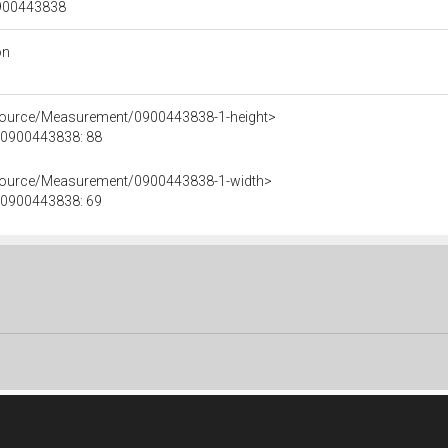
 0900443838
on
esource/Measurement/0900443838-1-height>
e 0900443838: 88
esource/Measurement/0900443838-1-width>
e 0900443838: 69