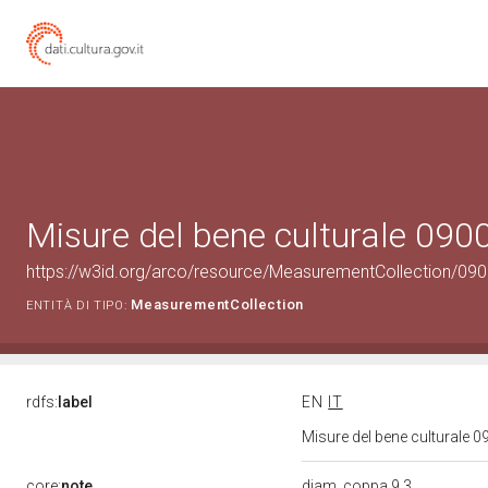
Misure del bene culturale 09
https://w3id.org/arco/resource/MeasurementCollection/09
MeasurementCollection
ENTITÀ DI TIPO:
rdfs:
label
EN
IT
Misure del bene culturale
core:
note
diam. coppa 9.3