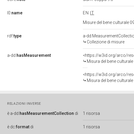
l0:
name
EN
IT
Misure del bene culturale
rdf:
type
a-dd:MeasurementCollecti
Collezione di misure
a-dd:
hasMeasurement
<https://w3id.org/arco/r
Misura del bene cultural
<https://w3id.org/arco/r
Misura del bene cultural
RELAZIONI INVERSE
è
a-dd:
hasMeasurementCollection
di
1 risorsa
è
dc:
format
di
1 risorsa