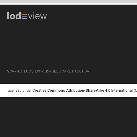
SCARICA LODVIEW PER PUBBLICARE I TUOI DATI
Licensed under
Creative Commons Attribution-ShareAlike 4.0 International
(C