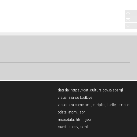
dati da:
https://dati.cultura.gov.it/sparql
visualizza su LodLive
visualizza come:
xml
,
ntriples
,
turtle
,
ld+json
odata:
atom
,
json
microdata:
html
,
json
rawdata:
csv
,
cxml