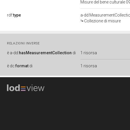
Misure del bene culturale
rdf:
type
a-dd:MeasurementCollecti
Collezione di misure
RELAZIONI INVERSE
è
a-dd:
hasMeasurementCollection
di
1 risorsa
è
dc:
format
di
1 risorsa