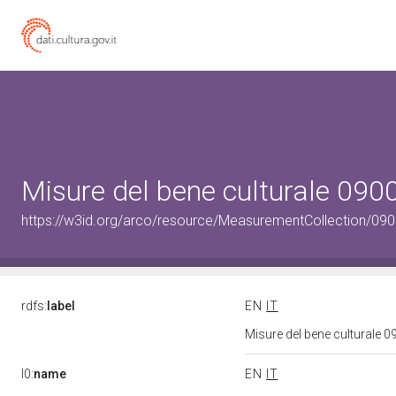
Misure del bene culturale 09
https://w3id.org/arco/resource/MeasurementCollection/09
rdfs:
label
EN
IT
Misure del bene culturale
l0:
name
EN
IT