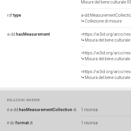
Misure del bene culturale
rdf:
type
a-dd:MeasurementCollecti
Collezione di misure
a-dd:
hasMeasurement
<https://w3id.org/arco/r
Misura del bene cultural
<https://w3id.org/arco/r
Misura del bene cultural
<https://w3id.org/arco/r
Misura del bene cultural
RELAZIONI INVERSE
è
a-dd:
hasMeasurementCollection
di
1 risorsa
è
dc:
format
di
1 risorsa