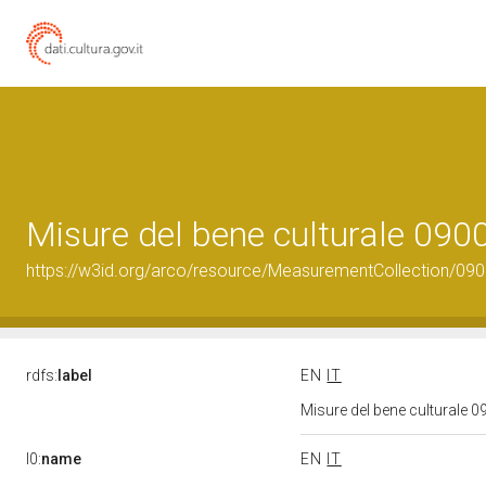
Misure del bene culturale 09
https://w3id.org/arco/resource/MeasurementCollection/09
rdfs:
label
EN
IT
Misure del bene culturale
l0:
name
EN
IT