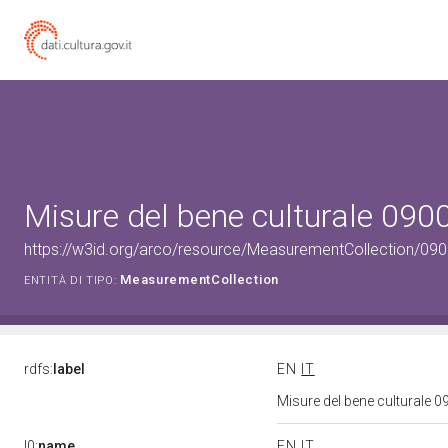
Misure del bene culturale 09
https://w3id.org/arco/resource/MeasurementCollection/09
MeasurementCollection
ENTITÀ DI TIPO:
rdfs:
label
EN
IT
Misure del bene culturale
l0:
name
EN
IT