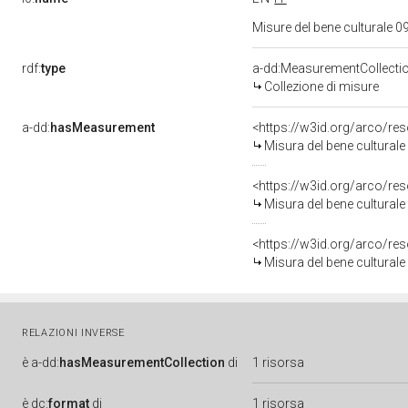
Misure del bene culturale
rdf:
type
a-dd:MeasurementCollecti
Collezione di misure
a-dd:
hasMeasurement
<https://w3id.org/arco/r
Misura del bene cultural
<https://w3id.org/arco/r
Misura del bene cultural
<https://w3id.org/arco/r
Misura del bene cultural
RELAZIONI INVERSE
è
a-dd:
hasMeasurementCollection
di
1 risorsa
è
dc:
format
di
1 risorsa