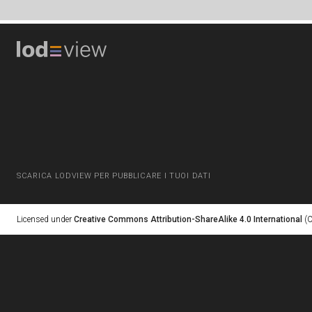
SCARICA LODVIEW PER PUBBLICARE I TUOI DATI
Licensed under
Creative Commons Attribution-ShareAlike 4.0 International
(C