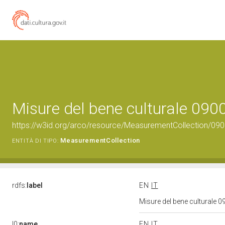
Misure del bene culturale 09
https://w3id.org/arco/resource/MeasurementCollection/09
MeasurementCollection
ENTITÀ DI TIPO:
rdfs:
label
EN
IT
Misure del bene culturale
l0:
name
EN
IT