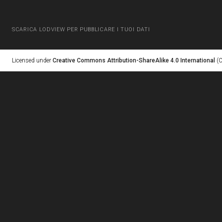
SCARICA LODVIEW PER PUBBLICARE I TUOI DATI
Licensed under
Creative Commons Attribution-ShareAlike 4.0 International
(C