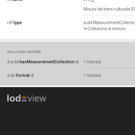
Misure del bene culturale
rdf:
type
a-dd:MeasurementCollecti
Collezione di misure
RELAZIONI INVERSE
è
a-dd:
hasMeasurementCollection
di
1 risorsa
è
dc:
format
di
1 risorsa