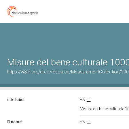
Misure del bene culturale 10
https://w3id.org/arco/resource/MeasurementCollection/10
rdfs:
label
EN
IT
Misure del bene culturale
l0:
name
EN
IT