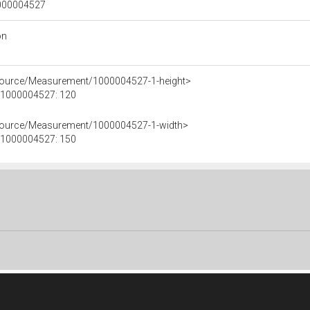
 1000004527
on
esource/Measurement/1000004527-1-height>
e 1000004527: 120
esource/Measurement/1000004527-1-width>
e 1000004527: 150