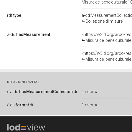
Misure del bene culturale
rdf:
type
a-dd:MeasurementCollecti
Collezione di misure
a-dd:
hasMeasurement
<https://w3id.org/arco/r
Misura del bene cultural
<https://w3id.org/arco/r
Misura del bene cultural
RELAZIONI INVERSE
è
a-dd:
hasMeasurementCollection
di
1 risorsa
è
dc:
format
di
1 risorsa