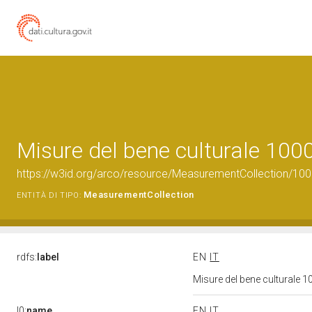
Misure del bene culturale 10
https://w3id.org/arco/resource/MeasurementCollection/10
MeasurementCollection
ENTITÀ DI TIPO:
rdfs:
label
EN
IT
Misure del bene culturale
l0:
name
EN
IT