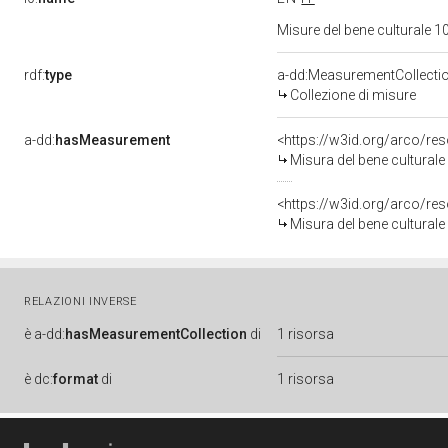
Misure del bene culturale
rdf:
type
a-dd:MeasurementCollecti
Collezione di misure
a-dd:
hasMeasurement
<https://w3id.org/arco/r
Misura del bene cultural
<https://w3id.org/arco/r
Misura del bene cultural
RELAZIONI INVERSE
è
a-dd:
hasMeasurementCollection
di
1 risorsa
è
dc:
format
di
1 risorsa