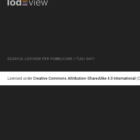
SCARICA LODVIEW PER PUBBLICARE I TUOI DATI
Licensed under
Creative Commons Attribution-ShareAlike 4.0 International
(C