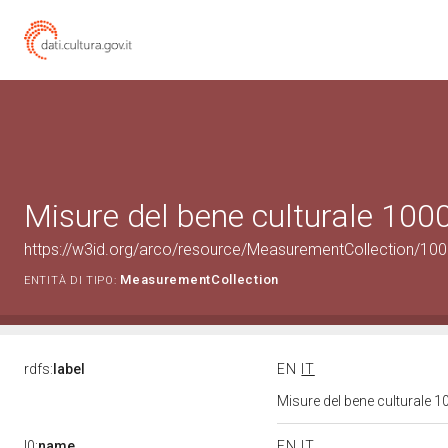
Misure del bene culturale 10
https://w3id.org/arco/resource/MeasurementCollection/10
MeasurementCollection
ENTITÀ DI TIPO:
rdfs:
label
EN
IT
Misure del bene culturale
l0:
name
EN
IT