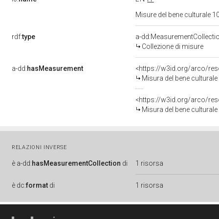
Misure del bene culturale
rdf:
type
a-dd:MeasurementCollecti
Collezione di misure
a-dd:
hasMeasurement
<https://w3id.org/arco/r
Misura del bene cultural
<https://w3id.org/arco/r
Misura del bene cultural
RELAZIONI INVERSE
è
a-dd:
hasMeasurementCollection
di
1 risorsa
è
dc:
format
di
1 risorsa