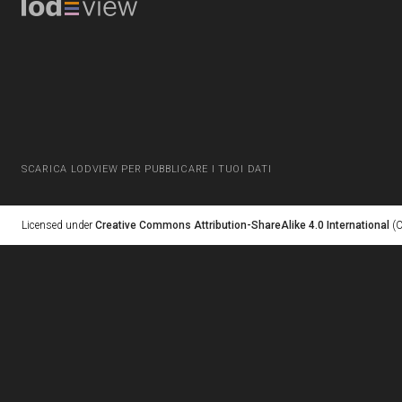
SCARICA LODVIEW PER PUBBLICARE I TUOI DATI
Licensed under
Creative Commons Attribution-ShareAlike 4.0 International
(C