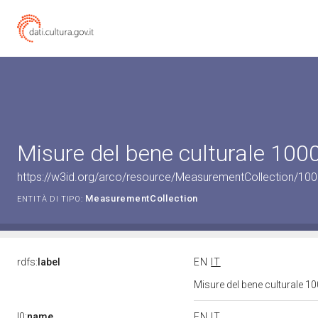
Misure del bene culturale 10
https://w3id.org/arco/resource/MeasurementCollection/10
MeasurementCollection
ENTITÀ DI TIPO:
rdfs:
label
EN
IT
Misure del bene culturale 
l0:
name
EN
IT