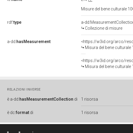
Misure del bene culturale 
rdf:
type
a-dd:MeasurementCollectio
Collezione di misure
a-dd:
hasMeasurement
<https://w3id.org/arco/re
Misura del bene cultural
<https://w3id.org/arco/r
Misura del bene cultural
RELAZIONI INVERSE
è
a-dd:
hasMeasurementCollection
di
1 risorsa
è
dc:
format
di
1 risorsa