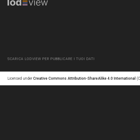
SCARICA LODVIEW PER PUBBLICARE I TUOI DATI
Licensed under
Creative Commons Attribution-ShareAlike 4.0 International
(C