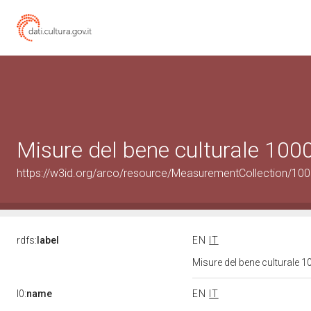
Misure del bene culturale 10
https://w3id.org/arco/resource/MeasurementCollection/10
rdfs:
label
EN
IT
Misure del bene culturale
l0:
name
EN
IT