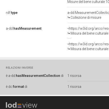
Misure del bene culturale
rdf:
type
a-dd:MeasurementCollecti
Collezione di misure
a-dd:
hasMeasurement
<https://w3id.org/arco/r
Misura del bene cultura
<https://w3id.org/arco/r
Misura del bene cultura
RELAZIONI INVERSE
è
a-dd:
hasMeasurementCollection
di
1 risorsa
è
dc:
format
di
1 risorsa