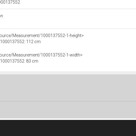
 1000137552
on
esource/Measurement/1000137552-1-height>
le 1000137552: 112 cm
esource/Measurement/1000137552-1-width>
le 1000137552: 83 cm