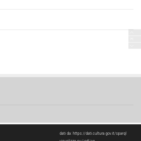
dati da:
https://dati.cultura.gov.it/sparql