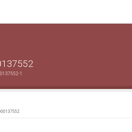
00137552
00137552-1
 1000137552