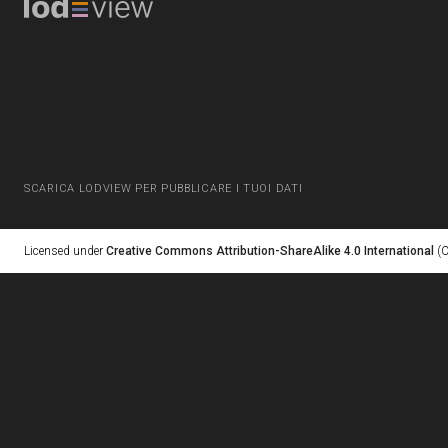
SCARICA LODVIEW PER PUBBLICARE I TUOI DATI
Licensed under
Creative Commons Attribution-ShareAlike 4.0 International
(C