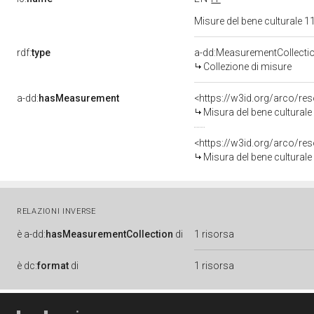
Misure del bene culturale
rdf:
type
a-dd:MeasurementCollecti
Collezione di misure
a-dd:
hasMeasurement
<https://w3id.org/arco/r
Misura del bene cultural
<https://w3id.org/arco/r
Misura del bene cultural
RELAZIONI INVERSE
è
a-dd:
hasMeasurementCollection
di
1 risorsa
è
dc:
format
di
1 risorsa