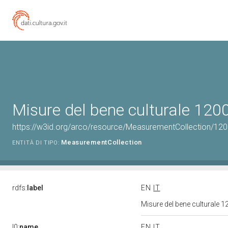
Misure del bene culturale 12
https://w3id.org/arco/resource/MeasurementCollection/12
MeasurementCollection
ENTITÀ DI TIPO:
rdfs:
label
EN
IT
Misure del bene culturale
l0:
name
EN
IT