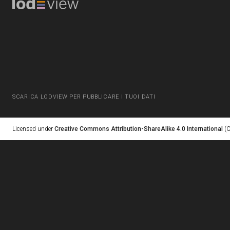
SCARICA LODVIEW PER PUBBLICARE I TUOI DATI
Licensed under
Creative Commons Attribution-ShareAlike 4.0 International
(C