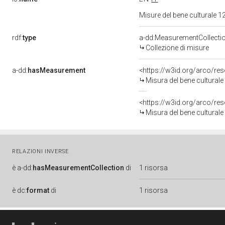
Misure del bene culturale
rdf:
type
a-dd:MeasurementCollecti
Collezione di misure
a-dd:
hasMeasurement
<https://w3id.org/arco/r
Misura del bene cultural
<https://w3id.org/arco/r
Misura del bene cultural
RELAZIONI INVERSE
è
a-dd:
hasMeasurementCollection
di
1 risorsa
è
dc:
format
di
1 risorsa