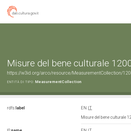
Misure del bene culturale 12
https://w3id.org/arco/resource/MeasurementCollection/12
MeasurementCollection
ENTITÀ DI TIPO:
rdfs:
label
EN
IT
Misure del bene culturale
l0:
name
EN
IT