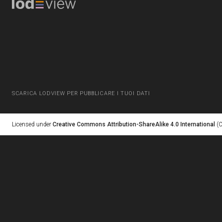
SCARICA LODVIEW PER PUBBLICARE I TUOI DATI
Licensed under
Creative Commons Attribution-ShareAlike 4.0 International
(C