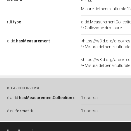
Misure del bene culturale
rdf:
type
a-dd:MeasurementCollecti
Collezione di misure
a-dd:
hasMeasurement
<https://w3id.org/arco/r
Misura del bene cultural
<https://w3id.org/arco/r
Misura del bene cultural
RELAZIONI INVERSE
è
a-dd:
hasMeasurementCollection
di
1 risorsa
è
dc:
format
di
1 risorsa