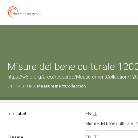
Misure del bene culturale 12
https://w3id.org/arco/resource/MeasurementCollection/12
MeasurementCollection
ENTITÀ DI TIPO:
rdfs:
label
EN
IT
Misure del bene culturale
l0:
name
EN
IT