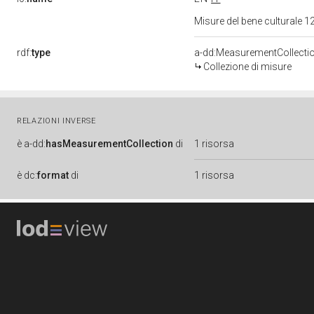
Misure del bene culturale
rdf:
type
a-dd:MeasurementCollecti
Collezione di misure
RELAZIONI INVERSE
è
a-dd:
hasMeasurementCollection
di
1 risorsa
è
dc:
format
di
1 risorsa