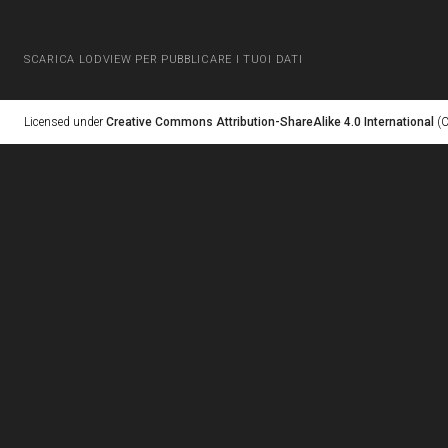
SCARICA LODVIEW PER PUBBLICARE I TUOI DATI
Licensed under
Creative Commons Attribution-ShareAlike 4.0 International
(C