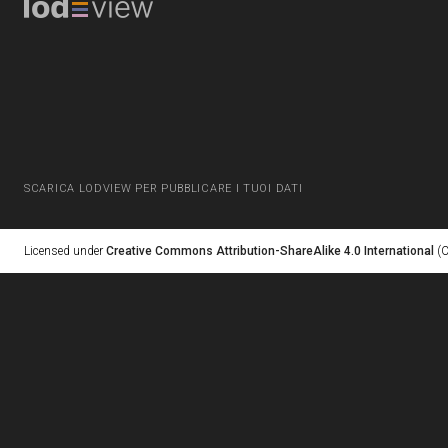
SCARICA LODVIEW PER PUBBLICARE I TUOI DATI
Licensed under
Creative Commons Attribution-ShareAlike 4.0 International
(C