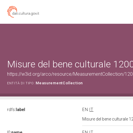
Misure del bene culturale 12
https://w3id.org/arco/resource/MeasurementCollection/12
MeasurementCollection
ENTITÀ DI TIPO:
rdfs:
label
EN
IT
Misure del bene culturale
l0:
name
EN
IT