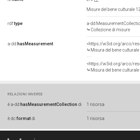
Misure del bene culturale
rdf:
type
a-dd:MeasurementCollecti
Collezione di misure
a-dd:
hasMeasurement
<https://w3id.org/arco/r
Misura del bene cultural
<https://w3id.org/arco/r
Misura del bene cultural
RELAZIONI INVERSE
è
a-dd:
hasMeasurementCollection
di
1 risorsa
è
dc:
format
di
1 risorsa