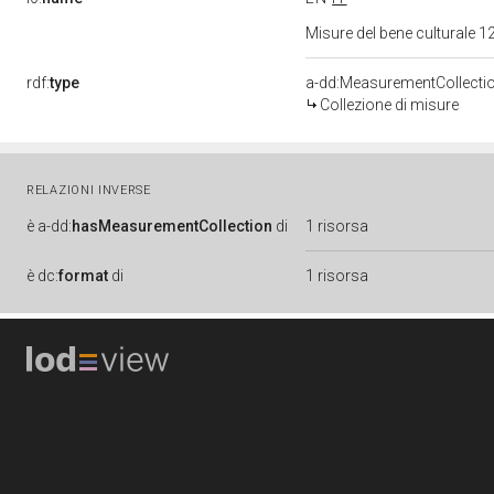
Misure del bene culturale
rdf:
type
a-dd:MeasurementCollecti
Collezione di misure
RELAZIONI INVERSE
è
a-dd:
hasMeasurementCollection
di
1 risorsa
è
dc:
format
di
1 risorsa