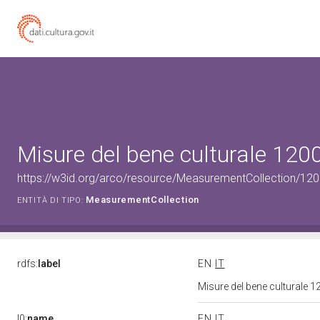
Misure del bene culturale 12
https://w3id.org/arco/resource/MeasurementCollection/12
MeasurementCollection
ENTITÀ DI TIPO:
rdfs:
label
EN
IT
Misure del bene culturale
l0:
name
EN
IT