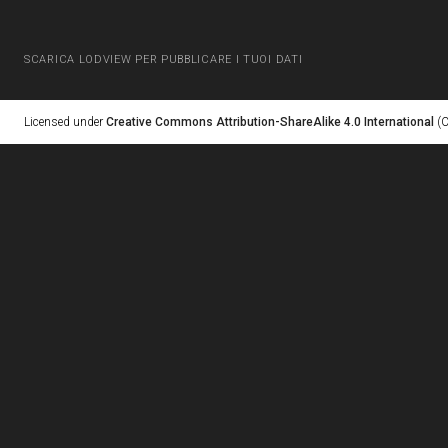
SCARICA LODVIEW PER PUBBLICARE I TUOI DATI
Licensed under
Creative Commons Attribution-ShareAlike 4.0 International
(C