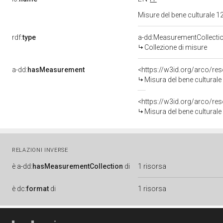
Misure del bene culturale
rdf:
type
a-dd:MeasurementCollecti
Collezione di misure
a-dd:
hasMeasurement
<https://w3id.org/arco/r
Misura del bene cultural
<https://w3id.org/arco/r
Misura del bene cultural
RELAZIONI INVERSE
è
a-dd:
hasMeasurementCollection
di
1 risorsa
è
dc:
format
di
1 risorsa