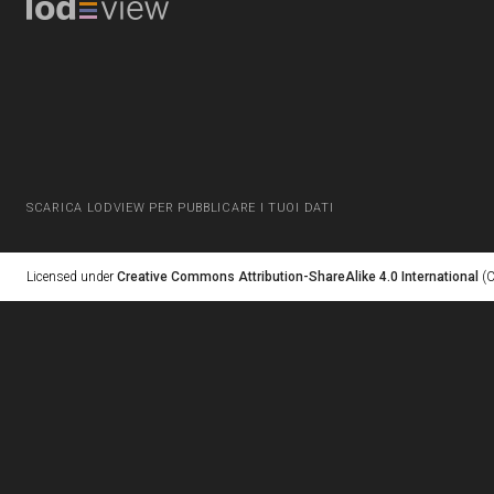
SCARICA LODVIEW PER PUBBLICARE I TUOI DATI
Licensed under
Creative Commons Attribution-ShareAlike 4.0 International
(C