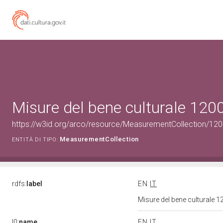
Misure del bene culturale 12
https://w3id.org/arco/resource/MeasurementCollection/12
MeasurementCollection
ENTITÀ DI TIPO:
rdfs:
label
EN
IT
Misure del bene culturale
l0:
name
EN
IT