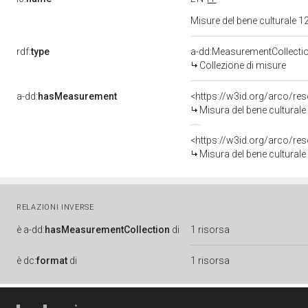
Misure del bene culturale
rdf:
type
a-dd:MeasurementCollecti
Collezione di misure
a-dd:
hasMeasurement
<https://w3id.org/arco/r
Misura del bene cultural
<https://w3id.org/arco/r
Misura del bene cultural
RELAZIONI INVERSE
è
a-dd:
hasMeasurementCollection
di
1 risorsa
è
dc:
format
di
1 risorsa