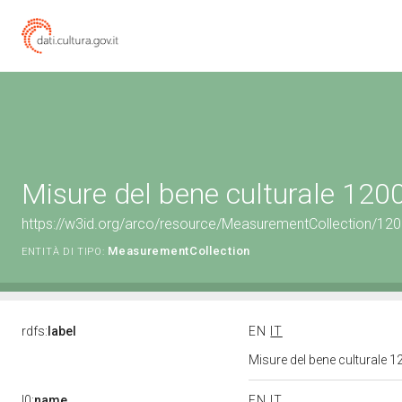
Misure del bene culturale 12
https://w3id.org/arco/resource/MeasurementCollection/12
MeasurementCollection
ENTITÀ DI TIPO:
rdfs:
label
EN
IT
Misure del bene culturale
l0:
name
EN
IT