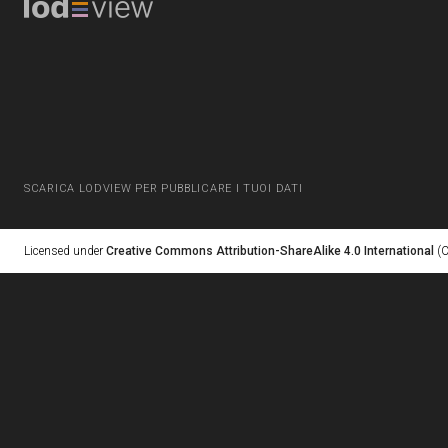
SCARICA LODVIEW PER PUBBLICARE I TUOI DATI
Licensed under
Creative Commons Attribution-ShareAlike 4.0 International
(C