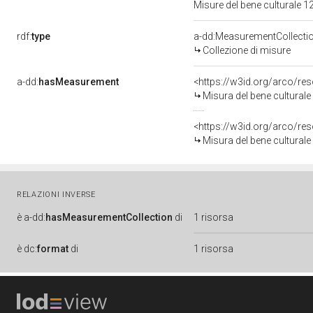
Misure del bene culturale
rdf:
type
a-dd:MeasurementCollecti
Collezione di misure
a-dd:
hasMeasurement
<https://w3id.org/arco/r
Misura del bene cultural
<https://w3id.org/arco/r
Misura del bene cultural
RELAZIONI INVERSE
è
a-dd:
hasMeasurementCollection
di
1 risorsa
è
dc:
format
di
1 risorsa