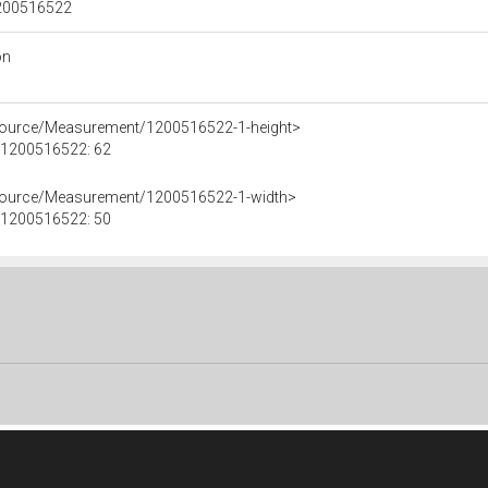
 1200516522
on
esource/Measurement/1200516522-1-height>
e 1200516522: 62
esource/Measurement/1200516522-1-width>
e 1200516522: 50