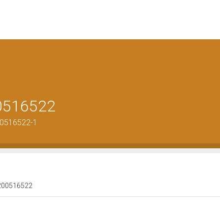
00516522
00516522-1
 1200516522