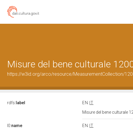
Misure del bene culturale 12
https://w3id.org/arco/resource/MeasurementCollection/12
rdfs:
label
EN
IT
Misure del bene culturale
l0:
name
EN
IT