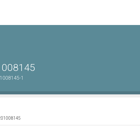
01008145
01008145-1
 1201008145