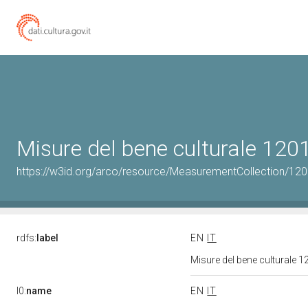
Misure del bene culturale 12
https://w3id.org/arco/resource/MeasurementCollection/12
rdfs:
label
EN
IT
Misure del bene culturale
l0:
name
EN
IT