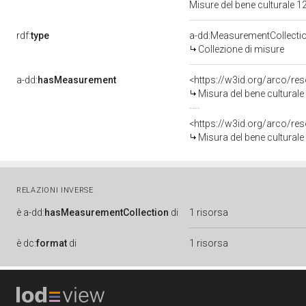
Misure del bene culturale
rdf:
type
a-dd:MeasurementCollecti
Collezione di misure
a-dd:
hasMeasurement
<https://w3id.org/arco/r
Misura del bene cultural
<https://w3id.org/arco/r
Misura del bene cultural
RELAZIONI INVERSE
è
a-dd:
hasMeasurementCollection
di
1 risorsa
è
dc:
format
di
1 risorsa