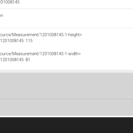
 1201008145
on
esource/Measurement/1201008145-1-height>
e 1201008145: 115
esource/Measurement/1201008145-1-width>
e 1201008145: 81