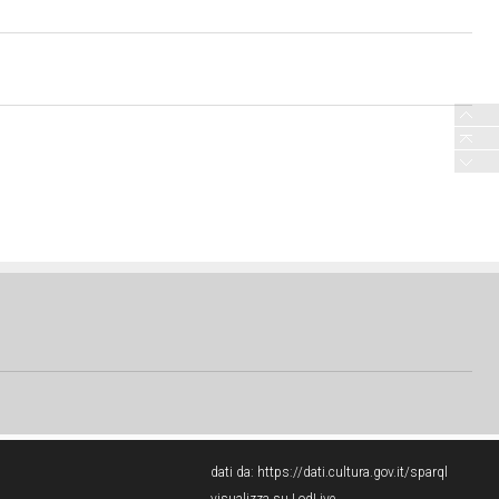
dati da:
https://dati.cultura.gov.it/sparql