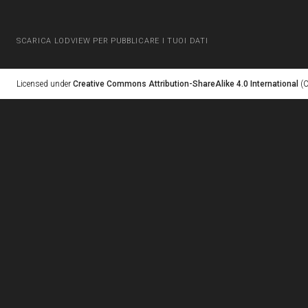
SCARICA LODVIEW PER PUBBLICARE I TUOI DATI
Licensed under
Creative Commons Attribution-ShareAlike 4.0 International
(C