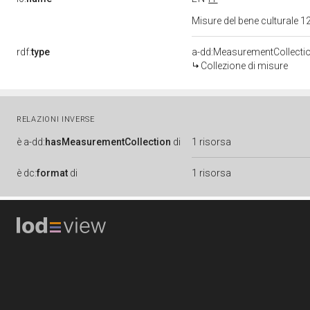
Misure del bene culturale
rdf:
type
a-dd:MeasurementCollecti
Collezione di misure
RELAZIONI INVERSE
è
a-dd:
hasMeasurementCollection
di
1 risorsa
è
dc:
format
di
1 risorsa