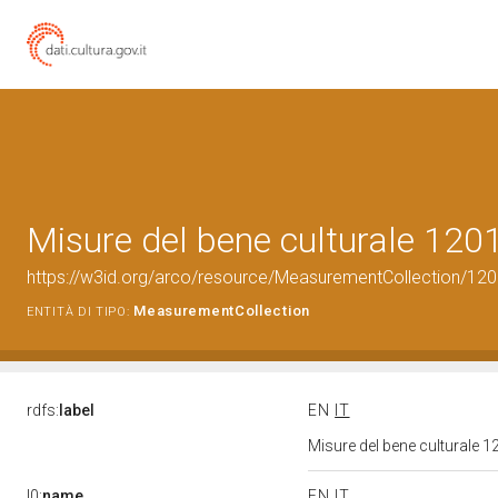
Misure del bene culturale 12
https://w3id.org/arco/resource/MeasurementCollection/12
MeasurementCollection
ENTITÀ DI TIPO:
rdfs:
label
EN
IT
Misure del bene culturale
l0:
name
EN
IT