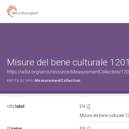
Misure del bene culturale 12
https://w3id.org/arco/resource/MeasurementCollection/12
MeasurementCollection
ENTITÀ DI TIPO:
rdfs:
label
EN
IT
Misure del bene culturale
l0:
name
EN
IT