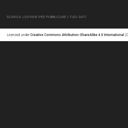
SCARICA LODVIEW PER PUBBLICARE I TUOI DATI
Licensed under
Creative Commons Attribution-ShareAlike 4.0 International
(C