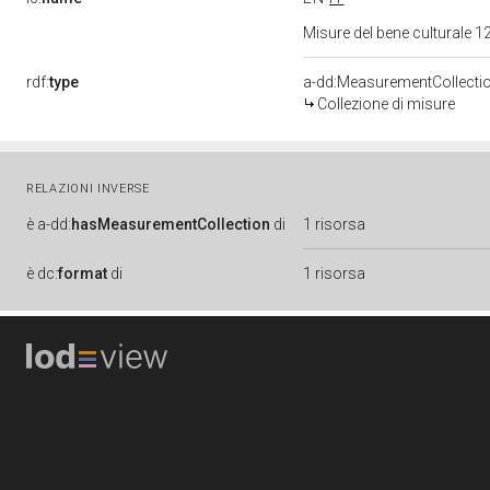
Misure del bene culturale
rdf:
type
a-dd:MeasurementCollecti
Collezione di misure
RELAZIONI INVERSE
è
a-dd:
hasMeasurementCollection
di
1 risorsa
è
dc:
format
di
1 risorsa