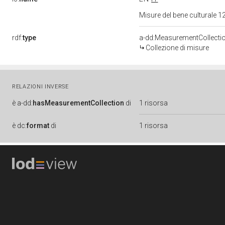
Misure del bene culturale
rdf:
type
a-dd:MeasurementCollecti
Collezione di misure
RELAZIONI INVERSE
è
a-dd:
hasMeasurementCollection
di
1 risorsa
è
dc:
format
di
1 risorsa