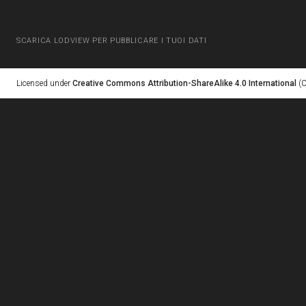
SCARICA LODVIEW PER PUBBLICARE I TUOI DATI
Licensed under
Creative Commons Attribution-ShareAlike 4.0 International
(C