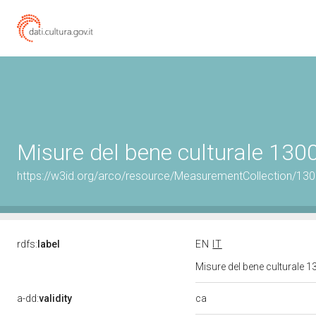
Misure del bene culturale 13
https://w3id.org/arco/resource/MeasurementCollection/13
rdfs:
label
EN
IT
Misure del bene culturale
ca
a-dd:
validity