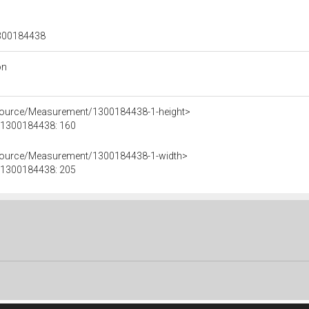
 1300184438
on
esource/Measurement/1300184438-1-height>
e 1300184438: 160
esource/Measurement/1300184438-1-width>
e 1300184438: 205