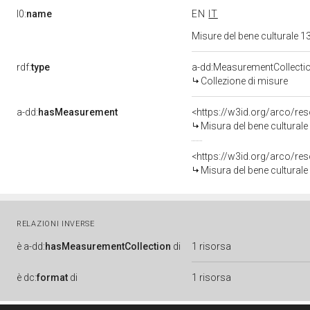
l0:
name
EN
IT
Misure del bene culturale
rdf:
type
a-dd:MeasurementCollecti
Collezione di misure
a-dd:
hasMeasurement
<https://w3id.org/arco/r
Misura del bene cultural
<https://w3id.org/arco/r
Misura del bene cultural
RELAZIONI INVERSE
è
a-dd:
hasMeasurementCollection
di
1 risorsa
è
dc:
format
di
1 risorsa