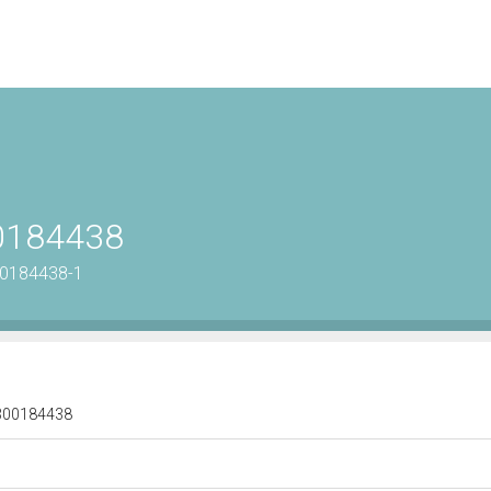
00184438
00184438-1
 1300184438