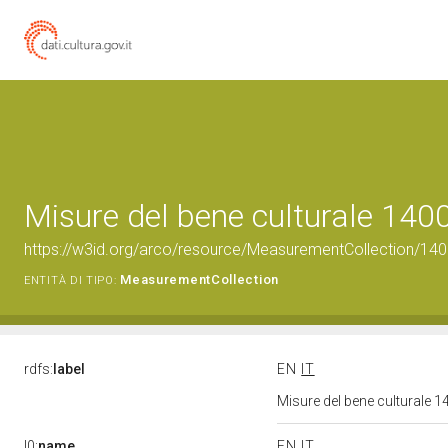
Misure del bene culturale 14
https://w3id.org/arco/resource/MeasurementCollection/14
MeasurementCollection
ENTITÀ DI TIPO:
rdfs:
label
EN
IT
Misure del bene culturale
l0:
name
EN
IT