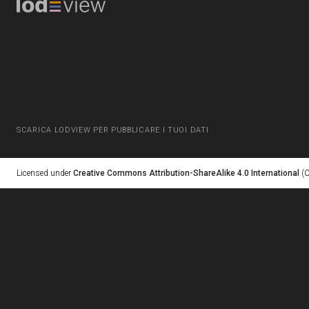
SCARICA LODVIEW PER PUBBLICARE I TUOI DATI
Licensed under
Creative Commons Attribution-ShareAlike 4.0 International
(C