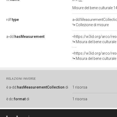
Misure del bene culturale
rdf:
type
a-dd:MeasurementCollecti
Collezione di misure
a-dd:
hasMeasurement
<https://w3id.org/arco/r
Misura del bene cultural
<https://w3id.org/arco/r
Misura del bene cultural
RELAZIONI INVERSE
è
a-dd:
hasMeasurementCollection
di
1 risorsa
è
dc:
format
di
1 risorsa