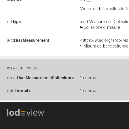
Misure del bene culturale
rdf:
type
a-dd:MeasurementCollecti
Collezione di misure
a-dd:
hasMeasurement
<https://w3id.org/arco/r
Misura del bene cultural
RELAZIONI INVERSE
è
a-dd:
hasMeasurementCollection
di
1 risorsa
è
dc:
format
di
1 risorsa