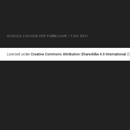
SCARICA LODVIEW PER PUBBLICARE I TUOI DATI
Licensed under
Creative Commons Attribution-ShareAlike 4.0 International
(C