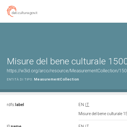
Misure del bene culturale 15
https://w3id.org/arco/resource/MeasurementCollection/15
MeasurementCollection
ENTITÀ DI TIPO:
rdfs:
label
EN
IT
Misure del bene culturale
l0:
name
EN
IT