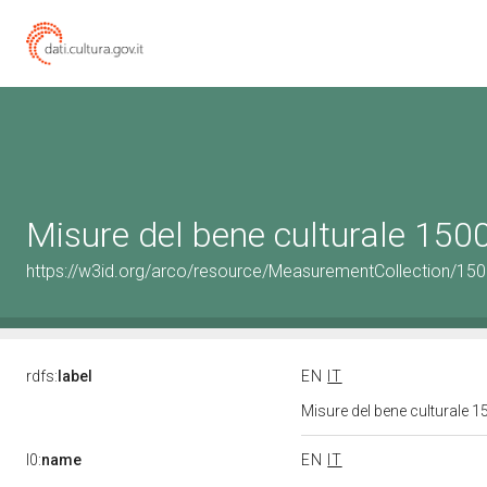
Misure del bene culturale 15
https://w3id.org/arco/resource/MeasurementCollection/15
rdfs:
label
EN
IT
Misure del bene culturale
l0:
name
EN
IT