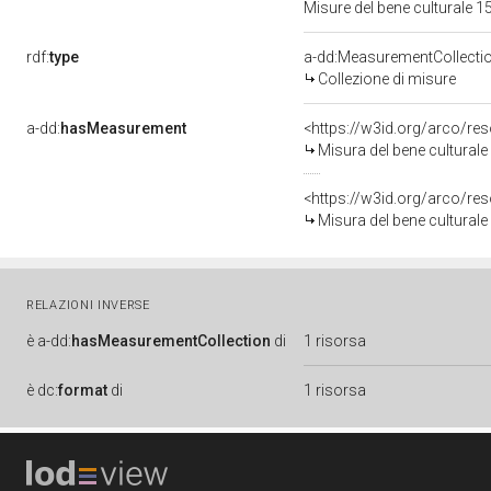
Misure del bene culturale
rdf:
type
a-dd:MeasurementCollecti
Collezione di misure
a-dd:
hasMeasurement
<https://w3id.org/arco/r
Misura del bene cultural
<https://w3id.org/arco/r
Misura del bene cultural
RELAZIONI INVERSE
è
a-dd:
hasMeasurementCollection
di
1 risorsa
è
dc:
format
di
1 risorsa