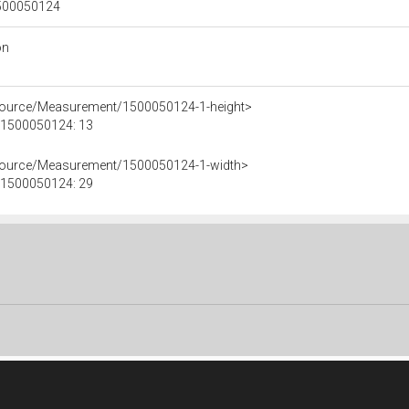
 1500050124
on
esource/Measurement/1500050124-1-height>
e 1500050124: 13
esource/Measurement/1500050124-1-width>
e 1500050124: 29