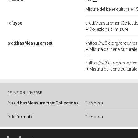
Misure del bene culturale
rdf:
type
a-dd:MeasurementCollecti
Collezione di misure
a-dd:
hasMeasurement
<https://w3id.org/arco/r
Misura del bene cultural
<https://w3id.org/arco/r
Misura del bene cultural
RELAZIONI INVERSE
è
a-dd:
hasMeasurementCollection
di
1 risorsa
è
dc:
format
di
1 risorsa