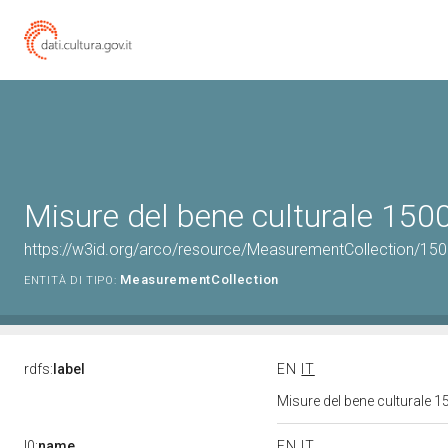
Misure del bene culturale 15
https://w3id.org/arco/resource/MeasurementCollection/15
MeasurementCollection
ENTITÀ DI TIPO:
rdfs:
label
EN
IT
Misure del bene culturale
l0:
name
EN
IT