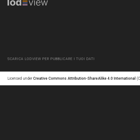
SCARICA LODVIEW PER PUBBLICARE I TUOI DATI
Licensed under
Creative Commons Attribution-ShareAlike 4.0 International
(C