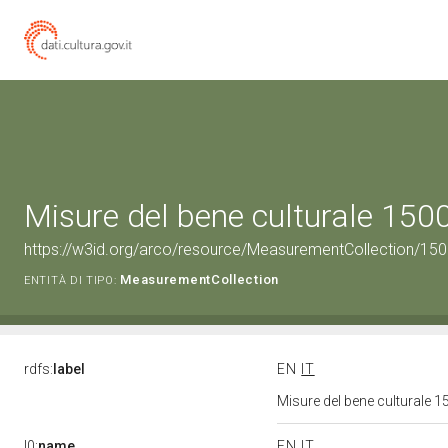
Misure del bene culturale 15
https://w3id.org/arco/resource/MeasurementCollection/15
MeasurementCollection
ENTITÀ DI TIPO:
rdfs:
label
EN
IT
Misure del bene culturale
l0:
name
EN
IT