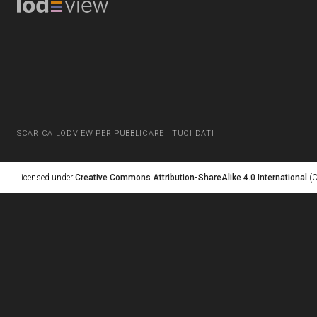
SCARICA LODVIEW PER PUBBLICARE I TUOI DATI
Licensed under
Creative Commons Attribution-ShareAlike 4.0 International
(C