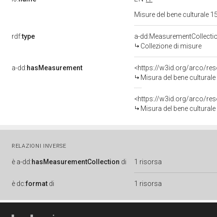
Misure del bene culturale
rdf:
type
a-dd:MeasurementCollecti
Collezione di misure
a-dd:
hasMeasurement
<https://w3id.org/arco/r
Misura del bene cultural
<https://w3id.org/arco/r
Misura del bene cultural
RELAZIONI INVERSE
è
a-dd:
hasMeasurementCollection
di
1 risorsa
è
dc:
format
di
1 risorsa