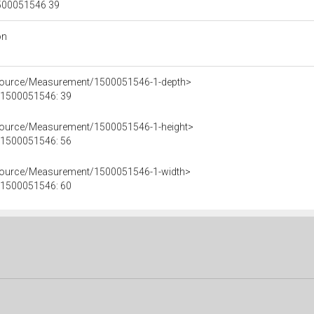
 1500051546 39
on
esource/Measurement/1500051546-1-depth>
e 1500051546: 39
esource/Measurement/1500051546-1-height>
e 1500051546: 56
esource/Measurement/1500051546-1-width>
e 1500051546: 60