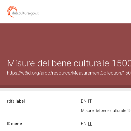
Misure del bene culturale 15
https://w3id.org/arco/resource/MeasurementCollection/15
rdfs:
label
EN
IT
Misure del bene culturale
l0:
name
EN
IT