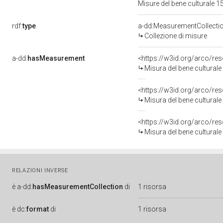
Misure del bene culturale
rdf:
type
a-dd:MeasurementCollecti
Collezione di misure
a-dd:
hasMeasurement
<https://w3id.org/arco/r
Misura del bene cultural
<https://w3id.org/arco/r
Misura del bene cultural
<https://w3id.org/arco/r
Misura del bene cultural
RELAZIONI INVERSE
è
a-dd:
hasMeasurementCollection
di
1 risorsa
è
dc:
format
di
1 risorsa