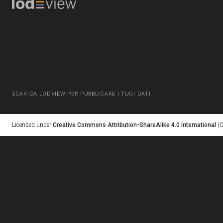
SCARICA LODVIEW PER PUBBLICARE I TUOI DATI
Licensed under
Creative Commons Attribution-ShareAlike 4.0 International
(C