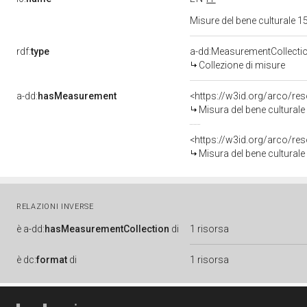
Misure del bene culturale
rdf:
type
a-dd:MeasurementCollecti
Collezione di misure
a-dd:
hasMeasurement
<https://w3id.org/arco/r
Misura del bene cultura
<https://w3id.org/arco/r
Misura del bene cultura
RELAZIONI INVERSE
è
a-dd:
hasMeasurementCollection
di
1 risorsa
è
dc:
format
di
1 risorsa