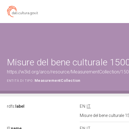
Misure del bene culturale 15
https://w3id.org/arco/resource/MeasurementCollection/1
MeasurementCollection
ENTITÀ DI TIPO:
rdfs:
label
EN
IT
Misure del bene culturale
l0:
name
EN
IT