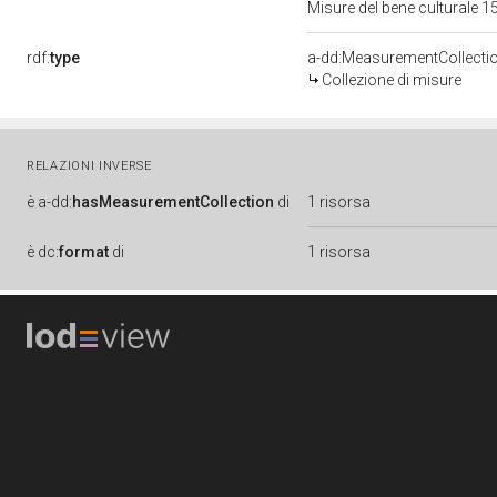
Misure del bene culturale
rdf:
type
a-dd:MeasurementCollecti
Collezione di misure
RELAZIONI INVERSE
è
a-dd:
hasMeasurementCollection
di
1 risorsa
è
dc:
format
di
1 risorsa