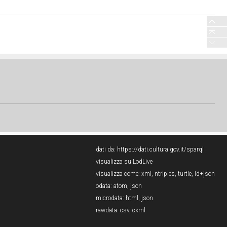
dati da:
https://dati.cultura.gov.it/sparql
visualizza su LodLive
visualizza come:
xml
,
ntriples
,
turtle
,
ld+json
odata:
atom
,
json
microdata:
html
,
json
rawdata:
csv
,
cxml