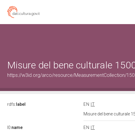
Misure del bene culturale 15
https://w3id.org/arco/resource/MeasurementCollection/15
rdfs:
label
EN
IT
Misure del bene culturale
l0:
name
EN
IT