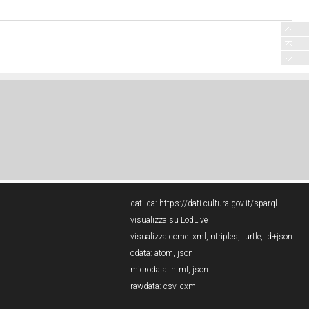
dati da:
https://dati.cultura.gov.it/sparql
visualizza su LodLive
visualizza come:
xml
,
ntriples
,
turtle
,
ld+json
odata:
atom
,
json
microdata:
html
,
json
rawdata:
csv
,
cxml