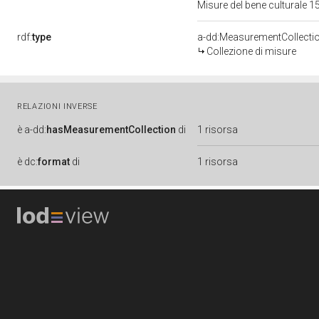
Misure del bene culturale
rdf:
type
a-dd:MeasurementCollecti
Collezione di misure
RELAZIONI INVERSE
è
a-dd:
hasMeasurementCollection
di
1 risorsa
è
dc:
format
di
1 risorsa