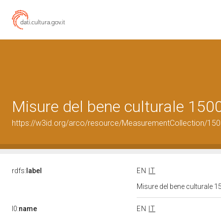
Misure del bene culturale 15
https://w3id.org/arco/resource/MeasurementCollection/15
rdfs:
label
EN
IT
Misure del bene culturale
l0:
name
EN
IT