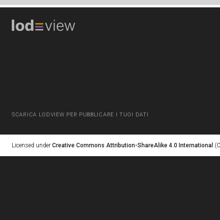
SCARICA LODVIEW PER PUBBLICARE I TUOI DATI
Licensed under
Creative Commons Attribution-ShareAlike 4.0 International
(C