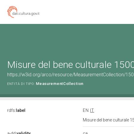
Misure del bene culturale 15
https://w3id.org/arco/resource/MeasurementCollection/15
MeasurementCollection
ENTITÀ DI TIPO:
rdfs:
label
EN
IT
Misure del bene culturale
ca
a-dd:
validity