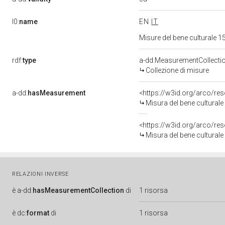
l0:
name
EN
IT
Misure del bene culturale
rdf:
type
a-dd:MeasurementCollecti
Collezione di misure
a-dd:
hasMeasurement
<https://w3id.org/arco/r
Misura del bene cultura
<https://w3id.org/arco/r
Misura del bene cultura
RELAZIONI INVERSE
è
a-dd:
hasMeasurementCollection
di
1 risorsa
è
dc:
format
di
1 risorsa