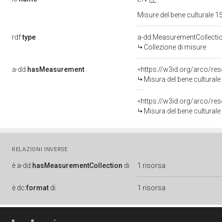
Misure del bene culturale
rdf:
type
a-dd:MeasurementCollecti
Collezione di misure
a-dd:
hasMeasurement
<https://w3id.org/arco/r
Misura del bene cultural
<https://w3id.org/arco/r
Misura del bene cultural
RELAZIONI INVERSE
è
a-dd:
hasMeasurementCollection
di
1 risorsa
è
dc:
format
di
1 risorsa