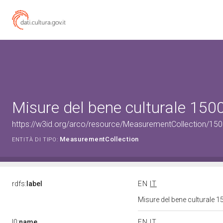
Misure del bene culturale 15
https://w3id.org/arco/resource/MeasurementCollection/15
MeasurementCollection
ENTITÀ DI TIPO:
rdfs:
label
EN
IT
Misure del bene culturale
l0:
name
EN
IT