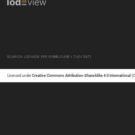
SCARICA LODVIEW PER PUBBLICARE I TUOI DATI
Licensed under
Creative Commons Attribution-ShareAlike 4.0 International
(C