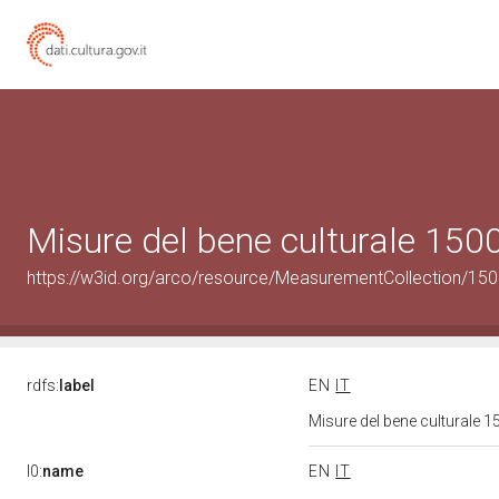
Misure del bene culturale 15
https://w3id.org/arco/resource/MeasurementCollection/15
rdfs:
label
EN
IT
Misure del bene culturale
l0:
name
EN
IT