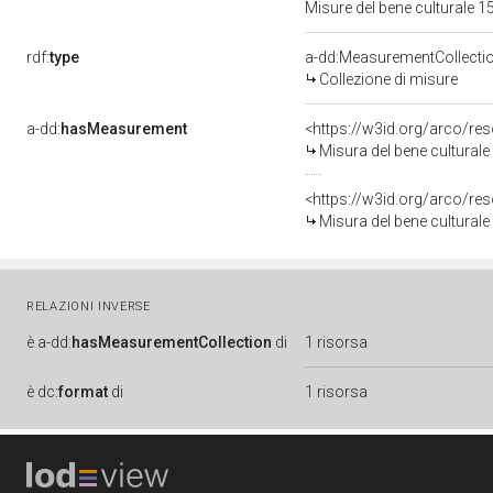
Misure del bene culturale
rdf:
type
a-dd:MeasurementCollecti
Collezione di misure
a-dd:
hasMeasurement
<https://w3id.org/arco/r
Misura del bene cultural
<https://w3id.org/arco/r
Misura del bene cultural
RELAZIONI INVERSE
è
a-dd:
hasMeasurementCollection
di
1 risorsa
è
dc:
format
di
1 risorsa