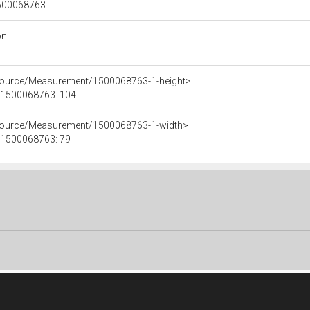
 1500068763
on
esource/Measurement/1500068763-1-height>
e 1500068763: 104
esource/Measurement/1500068763-1-width>
e 1500068763: 79