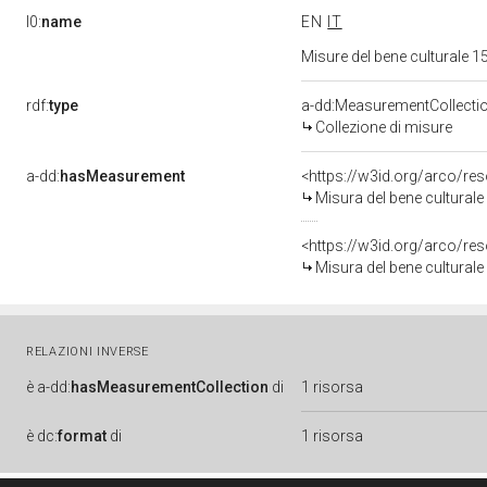
l0:
name
EN
IT
Misure del bene culturale
rdf:
type
a-dd:MeasurementCollecti
Collezione di misure
a-dd:
hasMeasurement
<https://w3id.org/arco/r
Misura del bene cultura
<https://w3id.org/arco/r
Misura del bene cultura
RELAZIONI INVERSE
è
a-dd:
hasMeasurementCollection
di
1 risorsa
è
dc:
format
di
1 risorsa