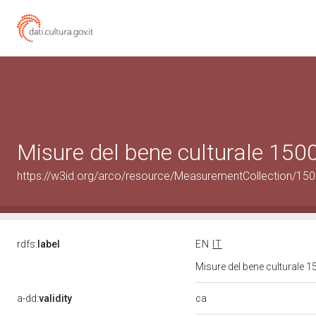
Misure del bene culturale 15
https://w3id.org/arco/resource/MeasurementCollection/15
rdfs:
label
EN
IT
Misure del bene culturale
ca
a-dd:
validity