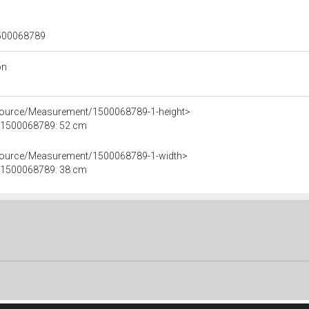
 1500068789
on
esource/Measurement/1500068789-1-height>
le 1500068789: 52 cm
esource/Measurement/1500068789-1-width>
le 1500068789: 38 cm