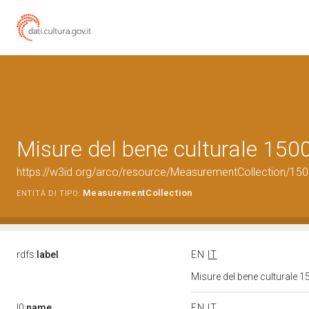
Misure del bene culturale 15
https://w3id.org/arco/resource/MeasurementCollection/15
MeasurementCollection
ENTITÀ DI TIPO:
rdfs:
label
EN
IT
Misure del bene culturale
l0:
name
EN
IT