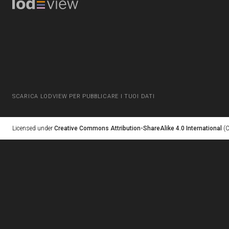
SCARICA LODVIEW PER PUBBLICARE I TUOI DATI
Licensed under
Creative Commons Attribution-ShareAlike 4.0 International
(C