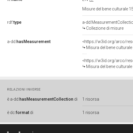
Misure del bene culturale
rdf:
type
a-dd:MeasurementCollecti
Collezione di misure
a-dd:
hasMeasurement
<https://w3id.org/arco/r
Misura del bene cultural
<https://w3id.org/arco/r
Misura del bene cultural
RELAZIONI INVERSE
è
a-dd:
hasMeasurementCollection
di
1 risorsa
è
dc:
format
di
1 risorsa