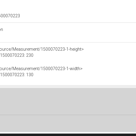
 1500070223
on
esource/Measurement/1500070223-1-height>
e 1500070223: 230
esource/Measurement/1500070223-1-width>
e 1500070223: 130