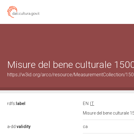
Misure del bene culturale 15
https://w3id.org/arco/resource/MeasurementCollection/15
rdfs:
label
EN
IT
Misure del bene culturale
ca
a-dd:
validity