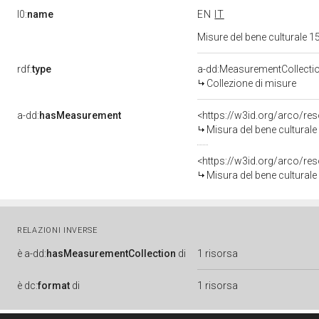
l0:
name
EN
IT
Misure del bene culturale
rdf:
type
a-dd:MeasurementCollecti
Collezione di misure
a-dd:
hasMeasurement
<https://w3id.org/arco/r
Misura del bene cultural
<https://w3id.org/arco/r
Misura del bene cultural
RELAZIONI INVERSE
è
a-dd:
hasMeasurementCollection
di
1 risorsa
è
dc:
format
di
1 risorsa