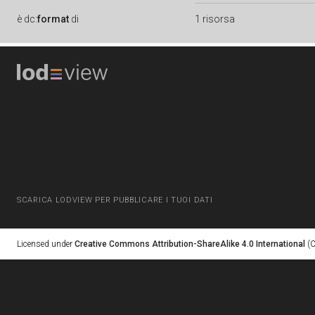
è
dc:
format
di
1 risorsa
SCARICA LODVIEW PER PUBBLICARE I TUOI DATI
Licensed under
Creative Commons Attribution-ShareAlike 4.0 International
(C