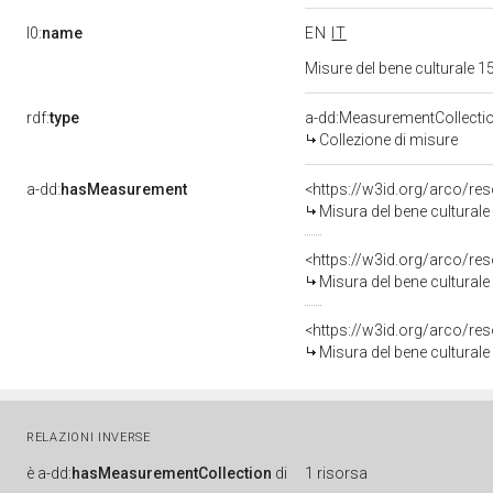
l0:
name
EN
IT
Misure del bene culturale
rdf:
type
a-dd:MeasurementCollecti
Collezione di misure
a-dd:
hasMeasurement
<https://w3id.org/arco/r
Misura del bene cultura
<https://w3id.org/arco/r
Misura del bene cultura
<https://w3id.org/arco/r
Misura del bene cultura
RELAZIONI INVERSE
è
a-dd:
hasMeasurementCollection
di
1 risorsa