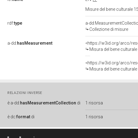
Misure del bene culturale
rdf:
type
a-dd:MeasurementCollecti
Collezione di misure
a-dd:
hasMeasurement
<https://w3id.org/arco/r
Misura del bene cultura
<https://w3id.org/arco/r
Misura del bene cultura
RELAZIONI INVERSE
è
a-dd:
hasMeasurementCollection
di
1 risorsa
è
dc:
format
di
1 risorsa