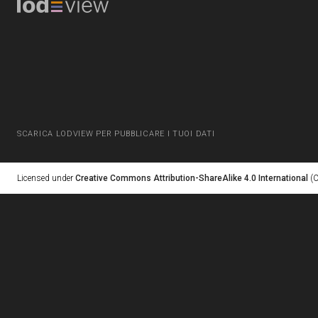
SCARICA LODVIEW PER PUBBLICARE I TUOI DATI
Licensed under
Creative Commons Attribution-ShareAlike 4.0 International
(C