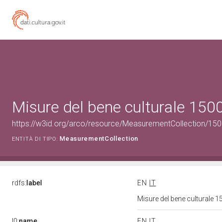
Misure del bene culturale 15
https://w3id.org/arco/resource/MeasurementCollection/15
MeasurementCollection
ENTITÀ DI TIPO:
rdfs:
label
EN
IT
Misure del bene culturale
l0:
name
EN
IT